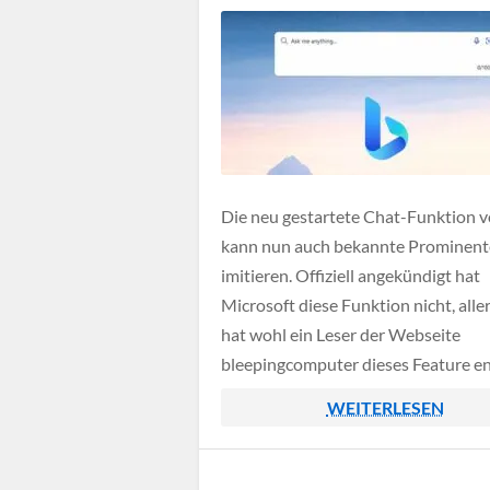
Ende-Verschlüsselung geschützt sin
Die neu gestartete Chat-Funktion v
kann nun auch bekannte Prominent
imitieren. Offiziell angekündigt hat
Microsoft diese Funktion nicht, alle
hat wohl ein Leser der Webseite
bleepingcomputer dieses Feature en
Demnach kann man diese Funktion
WEITERLESEN
Befehl "celebrity mode" aktivieren 
anschließend eine Auswahl treffen 
Prominenter von dem ChatGPT bas