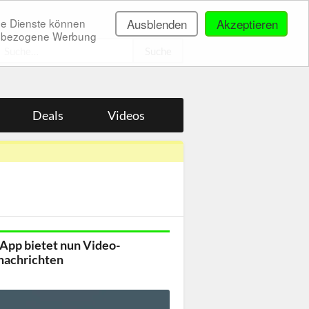
ne Dienste können
Ausblenden
Akzeptieren
onenbezogene Werbung
.
Deals
Videos
pp bietet nun Video-
nachrichten