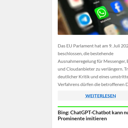
Das EU Parlament hat am 9. Juli 20
beschlossen, die bestehende
Ausnahmeregelung für Messenger, 
und Cloudanbieter zu verlängern. T
deutlicher Kritik und eines umstrit
Verfahrens dürfen die betroffenen 
damit weiterhin Nachrichten automa
WEITERLESEN
auf Darstellungen sexuellen
Kindesmissbrauchs überprüfen. Von
Bing: ChatGPT-Chatbot kann n
Regelung ausgenommen bleiben je
Prominente imitieren
Nachrichten, die durch eine echte E