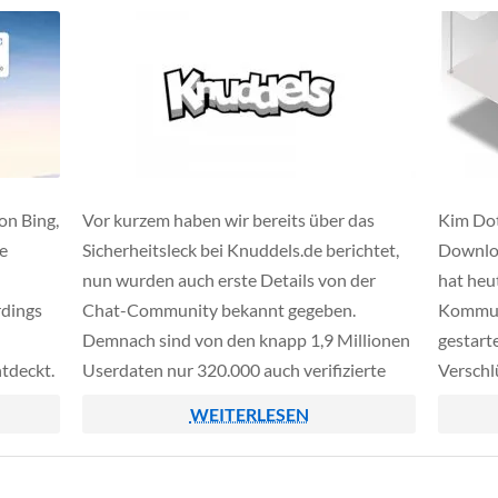
d.
on Bing,
Vor kurzem haben wir bereits über das
Kim Do
e
Sicherheitsleck bei Knuddels.de berichtet,
Downlo
nun wurden auch erste Details von der
hat heu
rdings
Chat-Community bekannt gegeben.
Kommun
Demnach sind von den knapp 1,9 Millionen
gestart
tdeckt.
Userdaten nur 320.000 auch verifizierte
Verschl
 mit dem
Nutzer, bei den restlichen wurde die eMail-
Webbrow
WEITERLESEN
und muss
Adresse nie bestätigt, die Mehrheit soll also
Zeitpun
welcher
aus ungültigen Fantasie-Adressen
Video-C
ierten
bestanden haben.
und Vid