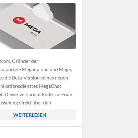
tcom, Gründer der
adportale Megaupload und Mega,
te die Beta-Version seines neuen
ikationsdienstes MegaChat
et. Dieser verspricht Ende-zu-Ende
üsselung direkt über den
ser des Nutzers. Zum aktuellen
WEITERLESEN
kt bietet der Dienst Voice- und
hat, später sollen noch Textchats
eokonferenzen mit mehreren