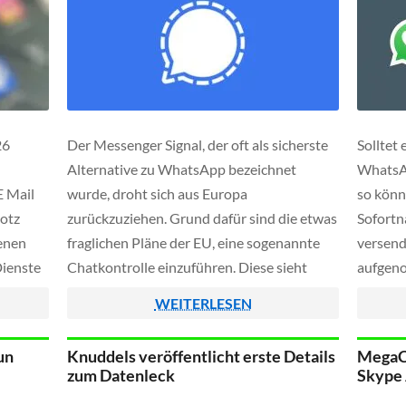
26
Der Messenger Signal, der oft als sicherste
Solltet
Alternative zu WhatsApp bezeichnet
WhatsAp
E Mail
wurde, droht sich aus Europa
so könn
rotz
zurückzuziehen. Grund dafür sind die etwas
Sofortn
tenen
fraglichen Pläne der EU, eine sogenannte
versend
Dienste
Chatkontrolle einzuführen. Diese sieht
aufgeno
tisiert
nämlich vor, dass Anbieter von Messengern
gestell
WEITERLESEN
eine Technik integrieren müssen, mit der
viele Le
 der
Inhalte schon vor der Verschlüsselung auf
un
Knuddels veröffentlicht erste Details
MegaCh
doch
illegales Material durchsucht werden
zum Datenleck
Skype 
nde-zu-
können. […]