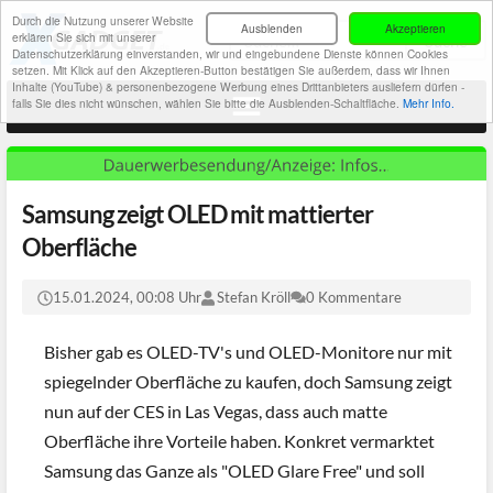
Durch die Nutzung unserer Website
Ausblenden
Akzeptieren
erklären Sie sich mit unserer
Datenschutzerklärung einverstanden, wir und eingebundene Dienste können Cookies
setzen. Mit Klick auf den Akzeptieren-Button bestätigen Sie außerdem, dass wir Ihnen
Inhalte (YouTube) & personenbezogene Werbung eines Drittanbieters ausliefern dürfen -
falls Sie dies nicht wünschen, wählen Sie bitte die Ausblenden-Schaltfläche.
Mehr Info.
Samsung zeigt OLED mit mattierter
Oberfläche
15.01.2024, 00:08 Uhr
Stefan Kröll
0 Kommentare
Bisher gab es OLED-TV's und OLED-Monitore nur mit
spiegelnder Oberfläche zu kaufen, doch Samsung zeigt
nun auf der CES in Las Vegas, dass auch matte
Oberfläche ihre Vorteile haben. Konkret vermarktet
Samsung das Ganze als "OLED Glare Free" und soll