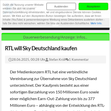
Durch die Nutzung unserer Website
Ausblenden
Akzeptieren
erklären Sie sich mit unserer
Datenschutzerklärung einverstanden, wir und eingebundene Dienste können Cookies
setzen. Mit Klick auf den Akzeptieren-Button bestätigen Sie außerdem, dass wir Ihnen
Inhalte (YouTube) & personenbezogene Werbung eines Drittanbieters ausliefern dürfen -
falls Sie dies nicht wünschen, wählen Sie bitte die Ausblenden-Schaltfläche.
Mehr Info.
RTL will Sky Deutschland kaufen
28.06.2025, 00:28 Uhr
Stefan Kröll
1 Kommentar
Der Medienkonzern RTL hat eine verbindliche
Vereinbarung zur Übernahme von Sky Deutschland
unterzeichnet. Der Kaufpreis besteht aus einer
sofortigen Barzahlung von 150 Millionen Euro sowie
einer möglichen Earn-Out-Zahlung von bis zu 377
Millionen Euro – abhängig von der Entwicklung des RTL-