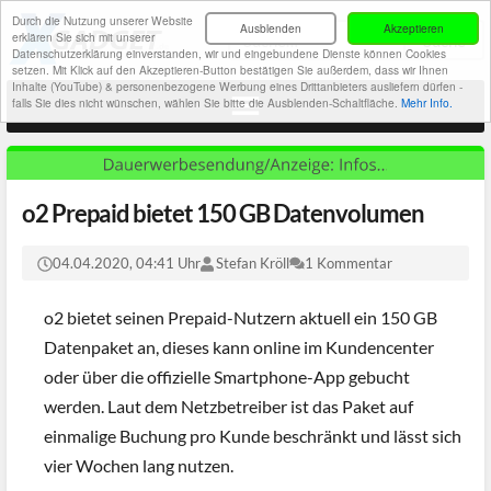
Durch die Nutzung unserer Website
Ausblenden
Akzeptieren
erklären Sie sich mit unserer
Datenschutzerklärung einverstanden, wir und eingebundene Dienste können Cookies
setzen. Mit Klick auf den Akzeptieren-Button bestätigen Sie außerdem, dass wir Ihnen
Inhalte (YouTube) & personenbezogene Werbung eines Drittanbieters ausliefern dürfen -
falls Sie dies nicht wünschen, wählen Sie bitte die Ausblenden-Schaltfläche.
Mehr Info.
o2 Prepaid bietet 150 GB Datenvolumen
04.04.2020, 04:41 Uhr
Stefan Kröll
1 Kommentar
o2 bietet seinen Prepaid-Nutzern aktuell ein 150 GB
Datenpaket an, dieses kann online im Kundencenter
oder über die offizielle Smartphone-App gebucht
werden. Laut dem Netzbetreiber ist das Paket auf
einmalige Buchung pro Kunde beschränkt und lässt sich
vier Wochen lang nutzen.