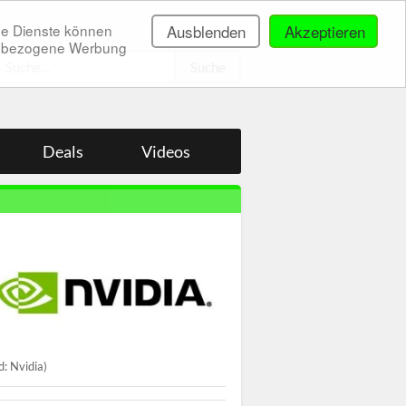
ne Dienste können
Ausblenden
Akzeptieren
onenbezogene Werbung
.
Deals
Videos
ld: Nvidia)