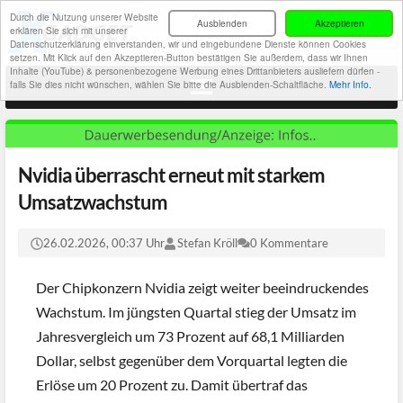
Durch die Nutzung unserer Website
Ausblenden
Akzeptieren
erklären Sie sich mit unserer
Datenschutzerklärung einverstanden, wir und eingebundene Dienste können Cookies
setzen. Mit Klick auf den Akzeptieren-Button bestätigen Sie außerdem, dass wir Ihnen
Inhalte (YouTube) & personenbezogene Werbung eines Drittanbieters ausliefern dürfen -
falls Sie dies nicht wünschen, wählen Sie bitte die Ausblenden-Schaltfläche.
Mehr Info.
Nvidia überrascht erneut mit starkem
Umsatzwachstum
26.02.2026, 00:37 Uhr
Stefan Kröll
0 Kommentare
Der Chipkonzern Nvidia zeigt weiter beeindruckendes
Wachstum. Im jüngsten Quartal stieg der Umsatz im
Jahresvergleich um 73 Prozent auf 68,1 Milliarden
Dollar, selbst gegenüber dem Vorquartal legten die
Erlöse um 20 Prozent zu. Damit übertraf das