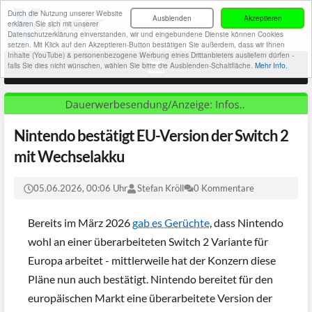
Durch die Nutzung unserer Website
Ausblenden
Akzeptieren
erklären Sie sich mit unserer
Datenschutzerklärung einverstanden, wir und eingebundene Dienste können Cookies
setzen. Mit Klick auf den Akzeptieren-Button bestätigen Sie außerdem, dass wir Ihnen
Inhalte (YouTube) & personenbezogene Werbung eines Drittanbieters ausliefern dürfen -
falls Sie dies nicht wünschen, wählen Sie bitte die Ausblenden-Schaltfläche.
Mehr Info.
Nintendo bestätigt EU-Version der Switch 2
mit Wechselakku
05.06.2026, 00:06 Uhr
Stefan Kröll
0 Kommentare
Bereits im März 2026
gab es Gerüchte
, dass Nintendo
wohl an einer überarbeiteten Switch 2 Variante für
Europa arbeitet - mittlerweile hat der Konzern diese
Pläne nun auch bestätigt. Nintendo bereitet für den
europäischen Markt eine überarbeitete Version der