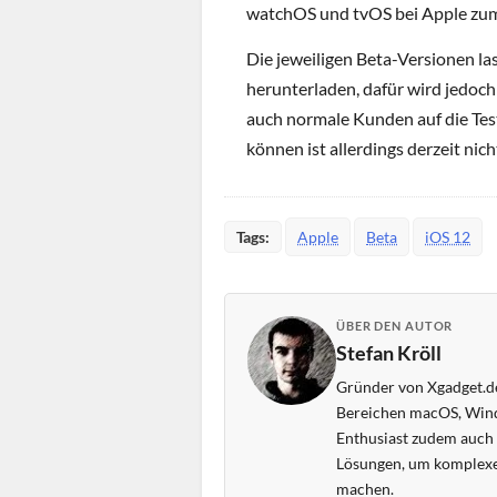
watchOS und tvOS bei Apple zu
Die jeweiligen Beta-Versionen las
herunterladen, dafür wird jedoc
auch normale Kunden auf die Test
können ist allerdings derzeit nic
Tags:
Apple
Beta
iOS 12
ÜBER DEN AUTOR
Stefan Kröll
Gründer von Xgadget.de
Bereichen macOS, Wind
Enthusiast zudem auch s
Lösungen, um komplexe
machen.