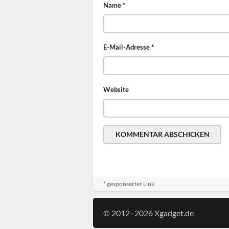
Name
*
E-Mail-Adresse
*
Website
* gesponserter Link
© 2012–2026 Xgadget.de