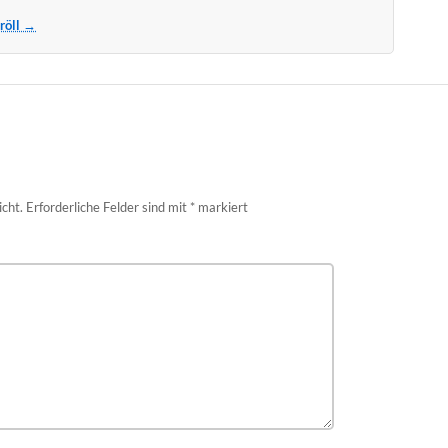
Kröll →
icht.
Erforderliche Felder sind mit
*
markiert