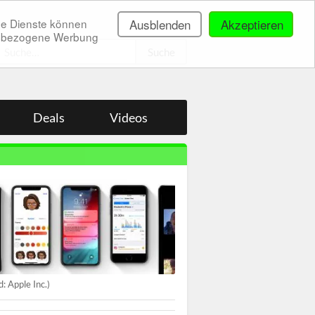
ne Dienste können
Ausblenden
Akzeptieren
onenbezogene Werbung
.
Deals
Videos
ld: Apple Inc.)