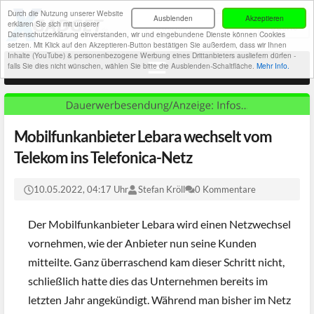
Durch die Nutzung unserer Website
Ausblenden
Akzeptieren
erklären Sie sich mit unserer
Datenschutzerklärung einverstanden, wir und eingebundene Dienste können Cookies
setzen. Mit Klick auf den Akzeptieren-Button bestätigen Sie außerdem, dass wir Ihnen
Inhalte (YouTube) & personenbezogene Werbung eines Drittanbieters ausliefern dürfen -
falls Sie dies nicht wünschen, wählen Sie bitte die Ausblenden-Schaltfläche.
Mehr Info.
Mobilfunkanbieter Lebara wechselt vom
Telekom ins Telefonica-Netz
10.05.2022, 04:17 Uhr
Stefan Kröll
0 Kommentare
Der Mobilfunkanbieter Lebara wird einen Netzwechsel
vornehmen, wie der Anbieter nun seine Kunden
mitteilte. Ganz überraschend kam dieser Schritt nicht,
schließlich hatte dies das Unternehmen bereits im
letzten Jahr angekündigt. Während man bisher im Netz