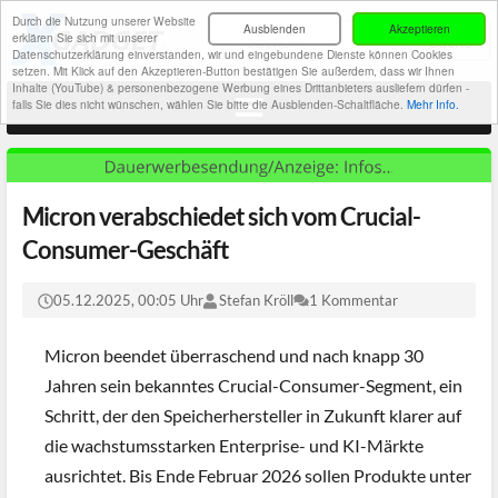
Durch die Nutzung unserer Website
Ausblenden
Akzeptieren
erklären Sie sich mit unserer
Datenschutzerklärung einverstanden, wir und eingebundene Dienste können Cookies
setzen. Mit Klick auf den Akzeptieren-Button bestätigen Sie außerdem, dass wir Ihnen
Inhalte (YouTube) & personenbezogene Werbung eines Drittanbieters ausliefern dürfen -
falls Sie dies nicht wünschen, wählen Sie bitte die Ausblenden-Schaltfläche.
Mehr Info.
Micron verabschiedet sich vom Crucial-
Consumer-Geschäft
05.12.2025, 00:05 Uhr
Stefan Kröll
1 Kommentar
Micron beendet überraschend und nach knapp 30
Jahren sein bekanntes Crucial-Consumer-Segment, ein
Schritt, der den Speicherhersteller in Zukunft klarer auf
die wachstumsstarken Enterprise- und KI-Märkte
ausrichtet. Bis Ende Februar 2026 sollen Produkte unter