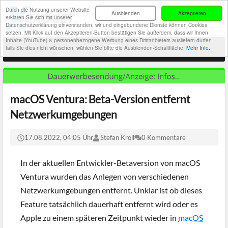
Durch die Nutzung unserer Website
Ausblenden
Akzeptieren
erklären Sie sich mit unserer
Datenschutzerklärung einverstanden, wir und eingebundene Dienste können Cookies
setzen. Mit Klick auf den Akzeptieren-Button bestätigen Sie außerdem, dass wir Ihnen
Inhalte (YouTube) & personenbezogene Werbung eines Drittanbieters ausliefern dürfen -
falls Sie dies nicht wünschen, wählen Sie bitte die Ausblenden-Schaltfläche.
Mehr Info.
macOS Ventura: Beta-Version entfernt
Netzwerkumgebungen
17.08.2022, 04:05 Uhr
Stefan Kröll
0 Kommentare
In der aktuellen Entwickler-Betaversion von macOS
Ventura wurden das Anlegen von verschiedenen
Netzwerkumgebungen entfernt. Unklar ist ob dieses
Feature tatsächlich dauerhaft entfernt wird oder es
Apple zu einem späteren Zeitpunkt wieder in
macOS