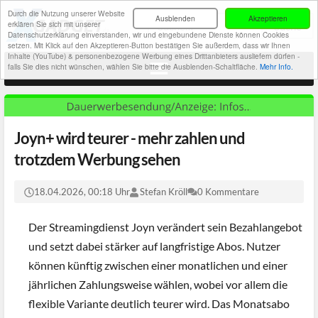
Durch die Nutzung unserer Website
Ausblenden
Akzeptieren
erklären Sie sich mit unserer
Datenschutzerklärung einverstanden, wir und eingebundene Dienste können Cookies
setzen. Mit Klick auf den Akzeptieren-Button bestätigen Sie außerdem, dass wir Ihnen
Inhalte (YouTube) & personenbezogene Werbung eines Drittanbieters ausliefern dürfen -
falls Sie dies nicht wünschen, wählen Sie bitte die Ausblenden-Schaltfläche.
Mehr Info.
Joyn+ wird teurer - mehr zahlen und
trotzdem Werbung sehen
18.04.2026, 00:18 Uhr
Stefan Kröll
0 Kommentare
Der Streamingdienst Joyn verändert sein Bezahlangebot
und setzt dabei stärker auf langfristige Abos. Nutzer
können künftig zwischen einer monatlichen und einer
jährlichen Zahlungsweise wählen, wobei vor allem die
flexible Variante deutlich teurer wird. Das Monatsabo