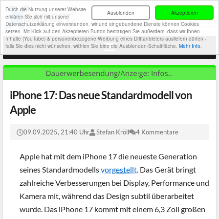
Durch die Nutzung unserer Website
Ausblenden
Akzeptieren
erklären Sie sich mit unserer
Datenschutzerklärung einverstanden, wir und eingebundene Dienste können Cookies
setzen. Mit Klick auf den Akzeptieren-Button bestätigen Sie außerdem, dass wir Ihnen
Inhalte (YouTube) & personenbezogene Werbung eines Drittanbieters ausliefern dürfen -
falls Sie dies nicht wünschen, wählen Sie bitte die Ausblenden-Schaltfläche.
Mehr Info.
iPhone 17: Das neue Standardmodell von
Apple
09.09.2025, 21:40 Uhr
Stefan Kröll
4 Kommentare
Apple hat mit dem iPhone 17 die neueste Generation
seines Standardmodells
vorgestellt
. Das Gerät bringt
zahlreiche Verbesserungen bei Display, Performance und
Kamera mit, während das Design subtil überarbeitet
wurde. Das iPhone 17 kommt mit einem 6,3 Zoll großen