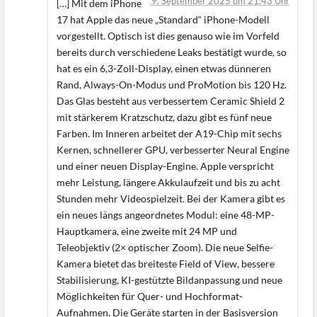
9. September 2025 um 21:43 Uhr
[…] Mit dem iPhone
17 hat Apple das neue „Standard“ iPhone-Modell
vorgestellt. Optisch ist dies genauso wie im Vorfeld
bereits durch verschiedene Leaks bestätigt wurde, so
hat es ein 6,3-Zoll-Display, einen etwas dünneren
Rand, Always-On-Modus und ProMotion bis 120 Hz.
Das Glas besteht aus verbessertem Ceramic Shield 2
mit stärkerem Kratzschutz, dazu gibt es fünf neue
Farben. Im Inneren arbeitet der A19-Chip mit sechs
Kernen, schnellerer GPU, verbesserter Neural Engine
und einer neuen Display-Engine. Apple verspricht
mehr Leistung, längere Akkulaufzeit und bis zu acht
Stunden mehr Videospielzeit. Bei der Kamera gibt es
ein neues längs angeordnetes Modul: eine 48-MP-
Hauptkamera, eine zweite mit 24 MP und
Teleobjektiv (2× optischer Zoom). Die neue Selfie-
Kamera bietet das breiteste Field of View, bessere
Stabilisierung, KI-gestützte Bildanpassung und neue
Möglichkeiten für Quer- und Hochformat-
Aufnahmen. Die Geräte starten in der Basisversion