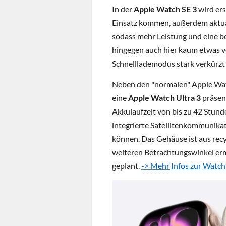
In der
Apple Watch SE 3
wird er
Einsatz kommen, außerdem aktual
sodass mehr Leistung und eine be
hingegen auch hier kaum etwas v
Schnelllademodus stark verkürz
Neben den "normalen" Apple Watc
eine
Apple Watch Ultra 3
präsent
Akkulaufzeit von bis zu 42 Stu
integrierte Satellitenkommunikat
können. Das Gehäuse ist aus recy
weiteren Betrachtungswinkel erm
geplant.
-> Mehr Infos zur Watch