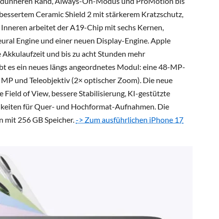
was dünneren Rand, Always-On-Modus und ProMotion bis
rbessertem Ceramic Shield 2 mit stärkerem Kratzschutz,
m Inneren arbeitet der A19-Chip mit sechs Kernen,
eural Engine und einer neuen Display-Engine. Apple
e Akkulaufzeit und bis zu acht Stunden mehr
ibt es ein neues längs angeordnetes Modul: eine 48-MP-
 MP und Teleobjektiv (2× optischer Zoom). Die neue
e Field of View, bessere Stabilisierung, KI-gestützte
keiten für Quer- und Hochformat-Aufnahmen. Die
on mit 256 GB Speicher.
-> Zum ausführlichen iPhone 17