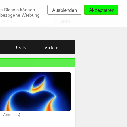
ne Dienste können
Ausblenden
Akzeptieren
onenbezogene Werbung
.
Deals
Videos
ld: Apple Inc.)