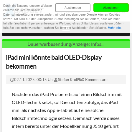
Durch die Nutzung unserer Website
Ausblenden
Akzeptieren
erklären Sie sich mit unserer
Datenschutzerklärung einverstanden, wir und eingebundene Dienste können Cookies
setzen. Mit Klick auf den Akzeptieren-Button bestätigen Sie außerdem, dass wir Ihnen
Inhalte (YouTube) & personenbezogene Werbung eines Drittanbieters ausliefern dürfen -
falls Sie dies nicht wünschen, wählen Sie bitte die Ausblenden-Schaltfläche.
Mehr Info.
iPad mini könnte bald OLED-Display
bekommen
02.11.2025, 00:15 Uhr
Stefan Kröll
0 Kommentare
Nachdem das iPad Pro bereits auf einen Bildschirm mit
OLED-Technik setzt, soll Gerüchten zufolge, das iPad
mini als nächstes Apple-Tablet auf eine solche
Bildschirmtechnologie setzen. Demnach werde dieses
intern bereits unter der Modellkennung J510 geführt