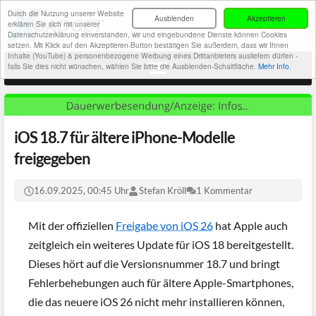
Durch die Nutzung unserer Website
Ausblenden
Akzeptieren
erklären Sie sich mit unserer
Datenschutzerklärung einverstanden, wir und eingebundene Dienste können Cookies
setzen. Mit Klick auf den Akzeptieren-Button bestätigen Sie außerdem, dass wir Ihnen
Inhalte (YouTube) & personenbezogene Werbung eines Drittanbieters ausliefern dürfen -
falls Sie dies nicht wünschen, wählen Sie bitte die Ausblenden-Schaltfläche.
Mehr Info.
iOS 18.7 für ältere iPhone-Modelle
freigegeben
16.09.2025, 00:45 Uhr
Stefan Kröll
1 Kommentar
Mit der offiziellen
Freigabe von iOS 26
hat Apple auch
zeitgleich ein weiteres Update für iOS 18 bereitgestellt.
Dieses hört auf die Versionsnummer 18.7 und bringt
Fehlerbehebungen auch für ältere Apple-Smartphones,
die das neuere iOS 26 nicht mehr installieren können,