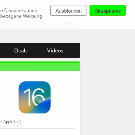
ne Dienste können
Ausblenden
Akzeptieren
onenbezogene Werbung
.
Deals
Videos
ld: Apple Inc.)