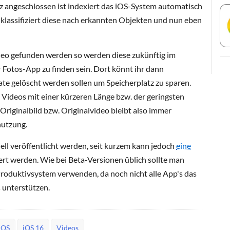
 angeschlossen ist indexiert das iOS-System automatisch
lassifiziert diese nach erkannten Objekten und nun eben
ideo gefunden werden so werden diese zukünftig im
 Fotos-App zu finden sein. Dort könnt ihr dann
te gelöscht werden sollen um Speicherplatz zu sparen.
 Videos mit einer kürzeren Länge bzw. der geringsten
Originalbild bzw. Originalvideo bleibt also immer
nutzung.
iell veröffentlicht werden, seit kurzem kann jedoch
eine
ert werden. Wie bei Beta-Versionen üblich sollte man
 Produktivsystem verwenden, da noch nicht alle App's das
 unterstützen.
iOS
iOS 16
Videos