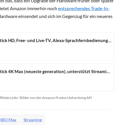
et das, dass ein Upgrade der Hardware früher oder später
bietet Amazon immerhin noch
entsprechendes Trade-In-
ardware einsendet und sich im Gegenzug für ein neueres
Amazon Fire TV Stick HD, Free- und Live-TV, Alexa-Sprachfernbedienung, Smart-Home-Steuerung, HD-Streaming
Amazon Fire TV Stick 4K Max (neueste generation), unterstützt Streaming über Wi-Fi 6E, Ambient-TV, finde Serien schneller mit Alexa+
ffiliate Links / Bilder von der Amazon Product Advertising API
HBO Max
Streaming