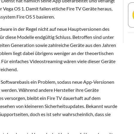
r Dienst hat nämlich seine App überarbeitet und verlangt
 Vega OS 1. Damit fallen etliche Fire TV Geräte heraus,
ssystem Fire OS 5 basieren.
ware in der Regel nicht auf neue Hauptversionen des
 für diese Modelle endgültig Schluss. Betroffen sind unter
eiten Generation sowie zahlreiche Geräte aus den Jahren
blem liegt dabei übrigens weniger an der theoertischen
 Für einfaches Videostreaming wären viele dieser Geräte
reichend.
te Softwarebasis ein Problem, sodass neue App-Versionen
t werden. Während andere Hersteller ihre Geräte
s versorgen, bleibt ein Fire TV dauerhaft auf dem
esehen von kleineren Sicherheitsupdates. Bekannt wurde
pportseiten, doch es ist sehr wahrscheinlich, dass sie