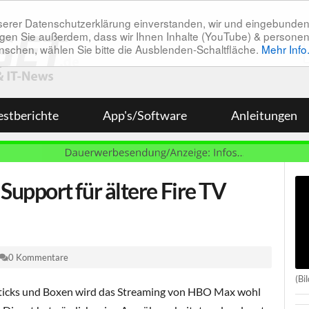
unserer Datenschutzerklärung einverstanden, wir und eingebunde
tätigen Sie außerdem, dass wir Ihnen Inhalte (YouTube) & pers
 wünschen, wählen Sie bitte die Ausblenden-Schaltfläche.
Mehr Info
estberichte
App's/Software
Anleitungen
pport für ältere Fire TV
0 Kommentare
(Bi
V Sticks und Boxen wird das Streaming von HBO Max wohl