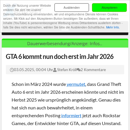
Durch die Nutzung unserer Website
Ausblenden
Akzeptieren
erklären Sie sich mit unserer
Datenschutzerklärung einverstanden, wir und eingebundene Dienste können Cookies
setzen. Mit Klick auf den Akzeptieren-Button bestätigen Sie außerdem, dass wir Ihnen
Inhalte (YouTube) & personenbezogene Werbung eines Drittanbieters ausliefern dürfen -
falls Sie dies nicht wünschen, wählen Sie bitte die Ausblenden-Schaltfläche.
Mehr Info.
GTA 6 kommt nun doch erst im Jahr 2026
03.05.2025, 00:04 Uhr
Stefan Kröll
2 Kommentare
Schon im März 2024 wurde
vermutet
, dass Grand Theft
Auto 6 erst im Jahr 2026 erscheinen könnte und nicht im
Herbst 2025 wie ursprünglich angekündigt. Genau dies
hat sich nun auch bewahrheitet, in einem
entsprechenden Posting
informiert
jetzt auch Rockstar
Games, der Entwickler hinter GTA, auf diesen Umstand.