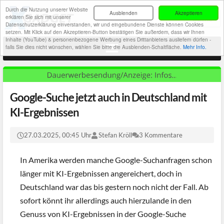
Durch die Nutzung unserer Website
Ausblenden
Akzeptieren
erklären Sie sich mit unserer
Datenschutzerklärung einverstanden, wir und eingebundene Dienste können Cookies
setzen. Mit Klick auf den Akzeptieren-Button bestätigen Sie außerdem, dass wir Ihnen
Inhalte (YouTube) & personenbezogene Werbung eines Drittanbieters ausliefern dürfen -
falls Sie dies nicht wünschen, wählen Sie bitte die Ausblenden-Schaltfläche.
Mehr Info.
Google-Suche jetzt auch in Deutschland mit
KI-Ergebnissen
27.03.2025, 00:45 Uhr
Stefan Kröll
3 Kommentare
In Amerika werden manche Google-Suchanfragen schon
länger mit KI-Ergebnissen angereichert, doch in
Deutschland war das bis gestern noch nicht der Fall. Ab
sofort könnt ihr allerdings auch hierzulande in den
Genuss von KI-Ergebnissen in der Google-Suche