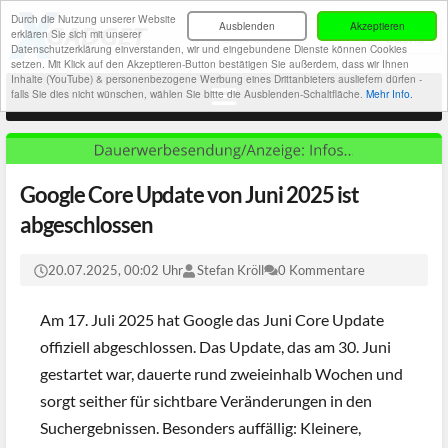
Durch die Nutzung unserer Website
Ausblenden
Akzeptieren
erklären Sie sich mit unserer
Datenschutzerklärung einverstanden, wir und eingebundene Dienste können Cookies
setzen. Mit Klick auf den Akzeptieren-Button bestätigen Sie außerdem, dass wir Ihnen
Inhalte (YouTube) & personenbezogene Werbung eines Drittanbieters ausliefern dürfen -
falls Sie dies nicht wünschen, wählen Sie bitte die Ausblenden-Schaltfläche.
Mehr Info.
Google Core Update von Juni 2025 ist
abgeschlossen
20.07.2025, 00:02 Uhr
Stefan Kröll
0 Kommentare
Am 17. Juli 2025 hat Google das Juni Core Update
offiziell abgeschlossen. Das Update, das am 30. Juni
gestartet war, dauerte rund zweieinhalb Wochen und
sorgt seither für sichtbare Veränderungen in den
Suchergebnissen. Besonders auffällig: Kleinere,