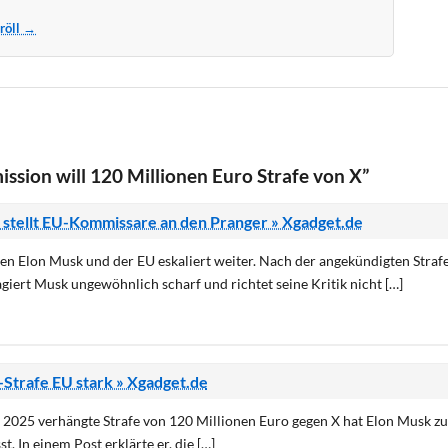
Kröll →
ion will 120 Millionen Euro Strafe von X”
 stellt EU-Kommissare an den Pranger » Xgadget.de
en Elon Musk und der EU eskaliert weiter. Nach der angekündigten Straf
giert Musk ungewöhnlich scharf und richtet seine Kritik nicht […]
X-Strafe EU stark » Xgadget.de
 2025 verhängte Strafe von 120 Millionen Euro gegen X hat Elon Musk z
. In einem Post erklärte er, die […]