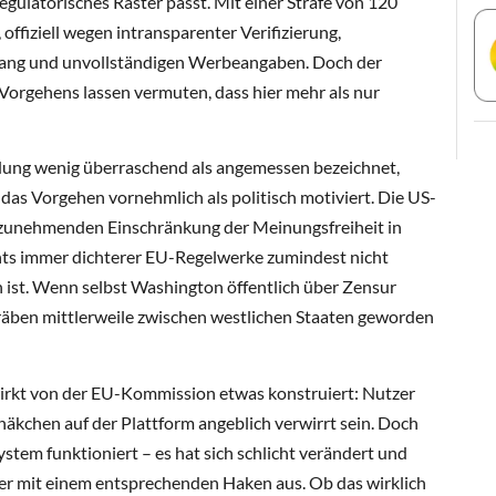
egulatorisches Raster passt. Mit einer Strafe von 120
, offiziell wegen intransparenter Verifizierung,
ang und unvollständigen Werbeangaben. Doch der
 Vorgehens lassen vermuten, dass hier mehr als nur
dung wenig überraschend als angemessen bezeichnet,
das Vorgehen vornehmlich als politisch motiviert. Die US-
 zunehmenden Einschränkung der Meinungsfreiheit in
chts immer dichterer EU-Regelwerke zumindest nicht
 ist. Wenn selbst Washington öffentlich über Zensur
e Gräben mittlerweile zwischen westlichen Staaten geworden
irkt von der EU-Kommission etwas konstruiert: Nutzer
häkchen auf der Plattform angeblich verwirrt sein. Doch
System funktioniert – es hat sich schlicht verändert und
r mit einem entsprechenden Haken aus. Ob das wirklich