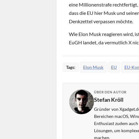
eine Millionenstrafe rechtfertigt, 
dass die EU hier Musk und sein
Denkzettel verpassen möchte.
Wie Elon Musk reagieren wird, ist
EuGH landet, da vermutlich X nich
Tags:
Elon Musk
EU
EU-Kom
ÜBER DEN AUTOR
Stefan Kröll
Gründer von Xgadget.de
Bereichen macOS, Wind
Enthusiast zudem auch s
Lösungen, um komplexe
machen.