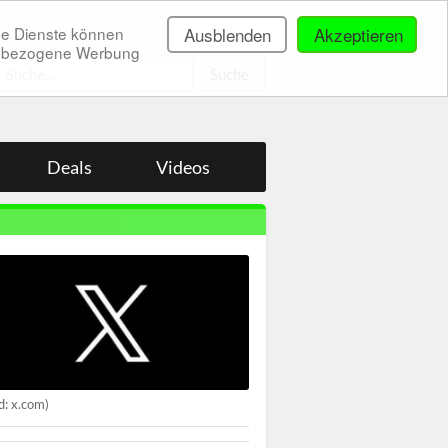
ne Dienste können
Ausblenden
Akzeptieren
onenbezogene Werbung
.
Deals
Videos
ld: x.com)