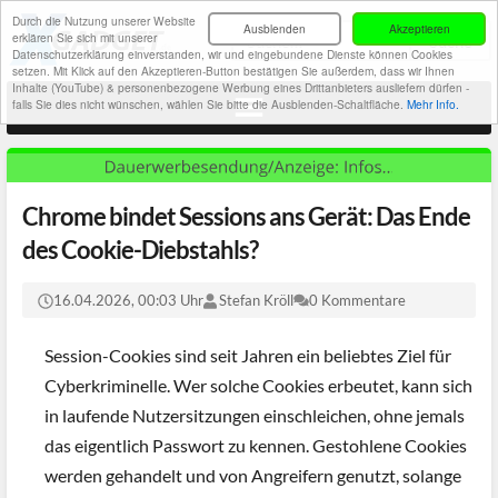
Durch die Nutzung unserer Website
Ausblenden
Akzeptieren
erklären Sie sich mit unserer
Datenschutzerklärung einverstanden, wir und eingebundene Dienste können Cookies
setzen. Mit Klick auf den Akzeptieren-Button bestätigen Sie außerdem, dass wir Ihnen
Inhalte (YouTube) & personenbezogene Werbung eines Drittanbieters ausliefern dürfen -
falls Sie dies nicht wünschen, wählen Sie bitte die Ausblenden-Schaltfläche.
Mehr Info.
Chrome bindet Sessions ans Gerät: Das Ende
des Cookie-Diebstahls?
16.04.2026, 00:03 Uhr
Stefan Kröll
0 Kommentare
Session-Cookies sind seit Jahren ein beliebtes Ziel für
Cyberkriminelle. Wer solche Cookies erbeutet, kann sich
in laufende Nutzersitzungen einschleichen, ohne jemals
das eigentlich Passwort zu kennen. Gestohlene Cookies
werden gehandelt und von Angreifern genutzt, solange