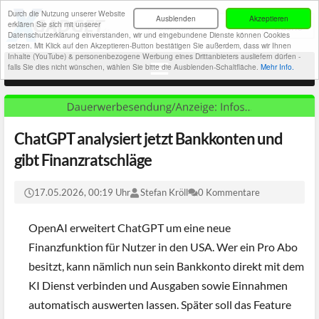
Durch die Nutzung unserer Website
Ausblenden
Akzeptieren
erklären Sie sich mit unserer
Datenschutzerklärung einverstanden, wir und eingebundene Dienste können Cookies
setzen. Mit Klick auf den Akzeptieren-Button bestätigen Sie außerdem, dass wir Ihnen
Inhalte (YouTube) & personenbezogene Werbung eines Drittanbieters ausliefern dürfen -
falls Sie dies nicht wünschen, wählen Sie bitte die Ausblenden-Schaltfläche.
Mehr Info.
ChatGPT analysiert jetzt Bankkonten und
gibt Finanzratschläge
17.05.2026, 00:19 Uhr
Stefan Kröll
0 Kommentare
OpenAI erweitert ChatGPT um eine neue
Finanzfunktion für Nutzer in den USA. Wer ein Pro Abo
besitzt, kann nämlich nun sein Bankkonto direkt mit dem
KI Dienst verbinden und Ausgaben sowie Einnahmen
automatisch auswerten lassen. Später soll das Feature