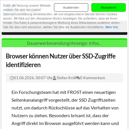
Durch die Nutzung unserer Website
Ausblenden
Akzeptieren
erklären Sie sich mit unserer
Datenschutzerklärung einverstanden, wir und eingebundene Dienste können Cookies
setzen. Mit Klick auf den Akzeptieren-Button bestätigen Sie außerdem, dass wir Ihnen
Inhalte (YouTube) & personenbezogene Werbung eines Drittanbieters ausliefern dürfen -
falls Sie dies nicht wünschen, wählen Sie bitte die Ausblenden-Schaltfläche.
Mehr Info.
Browser können Nutzer über SSD-Zugriffe
identifizieren
01.06.2026, 00:07 Uhr
Stefan Kröll
0 Kommentare
Ein Forschungsteam hat mit FROST einen neuartigen
Seitenkanalangriff vorgestellt, der SSD Zugriffszeiten
nutzt, um dadurch Rückschlüsse auf das Verhalten von
Nutzern zu ziehen. Besonders brisant ist, dass der
Angriff direkt im Browser ausgeführt werden kann und