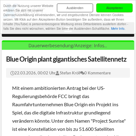
Durch die Nutzung unserer Website
Ausblenden
Akzeptieren
erklären Sie sich mit unserer
Datenschutzerklärung einverstanden, wir und eingebundene Dienste können Cookies
setzen. Mit Klick auf den Akzeptieren-Button bestätigen Sie außerdem, dass wir Ihnen
Inhalte (YouTube) & personenbezogene Werbung eines Drittanbieters ausliefern dürfen -
falls Sie dies nicht wünschen, wählen Sie bitte die Ausblenden-Schaltfläche.
Mehr Info.
Blue Origin plant gigantisches Satellitennetz
22.03.2026, 00:02 Uhr
Stefan Kröll
0 Kommentare
Mit einem ambitionierten Antrag bei der US-
Regulierungsbehörde FCC bringt das
Raumfahrtunternehmen Blue Origin ein Projekt ins
Spiel, das die digitale Infrastruktur grundlegend
verändern könnte. Unter dem Namen "Project Sunrise"
ist eine Konstellation von bis zu 51.600 Satelliten