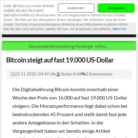
Durch die Nutzung unserer Website
Ausblenden
Akzeptieren
erklären Sie sich mit unserer
Datenschutzerklärung einverstanden, wir und eingebundene Dienste können Cookies
setzen. Mit Klick auf den Akzeptieren-Button bestätigen Sie außerdem, dass wir Ihnen
Inhalte (YouTube) & personenbezogene Werbung eines Drittanbieters ausliefern dürfen -
falls Sie dies nicht wünschen, wählen Sie bitte die Ausblenden-Schaltfläche.
Mehr Info.
Bitcoin steigt auf fast 19.000 US-Dollar
22.11.2020, 04:49 Uhr
Stefan Kröll
0 Kommentare
Die Digitalwährung Bitcoin konnte innerhalb einer
Woche den Preis von 16.000 auf fast 19.000 US-Dollar
steigern. Die Monatsperformance liegt dabei schon bei
beeindruckenden 45 Prozent und stellt damit fast jede
andere Anlageklasse in den Schatten. In der
Vergangenheit haben wir bereits einige Artikel