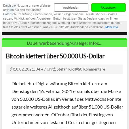
Durch die Nutzung unserer Website
Ausblenden
Akzeptieren
erklären Sie sich mit unserer
Datenschutzerklärung einverstanden, wir und eingebundene Dienste können Cookies
setzen. Mit Klick auf den Akzeptieren-Button bestätigen Sie außerdem, dass wir Ihnen
Inhalte (YouTube) & personenbezogene Werbung eines Drittanbieters ausliefern dürfen -
falls Sie dies nicht wünschen, wählen Sie bitte die Ausblenden-Schaltfläche.
Mehr Info.
Bitcoin klettert über 50.000 US-Dollar
18.02.2021, 04:49 Uhr
Stefan Kröll
0 Kommentare
Die beliebte Digitalwährung Bitcoin kletterte am
Dienstag den 16. Februar 2021 erstmals über die Marke
von 50.000 US-Dollar, im Verlauf des Mittwochs konnte
sogar ein weiteres Allzeithoch auf über 51.000 US-Dollar
genommen werden. Offenbar führt der Einstieg von
Unternehmen von Tesla und Co. zu einer gestiegenen