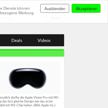
ne Dienste können
Ausblenden
Akzeptieren
onenbezogene Werbung
.
Deals
Videos
mutlich dürfte die Apple Vision Pro mit M5-
p das fast gleiche Design wie das erste
ell mit M2-Chip haben. (Bild: Apple Inc.)