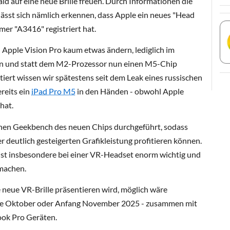
ld auf eine neue Brille freuen. Durch Informationen die
lässt sich nämlich erkennen, dass Apple ein neues "Head
r "A3416" registriert hat.
n Apple Vision Pro kaum etwas ändern, lediglich im
rn und statt dem M2-Prozessor nun einen M5-Chip
iert wissen wir spätestens seit dem Leak eines russischen
reits ein
iPad Pro M5
in den Händen - obwohl Apple
hat.
nen Geekbench des neuen Chips durchgeführt, sodass
r deutlich gesteigerten Grafikleistung profitieren können.
ist insbesondere bei einer VR-Headset enorm wichtig und
 machen.
 neue VR-Brille präsentieren wird, möglich wäre
de Oktober oder Anfang November 2025 - zusammen mit
ok Pro Geräten.