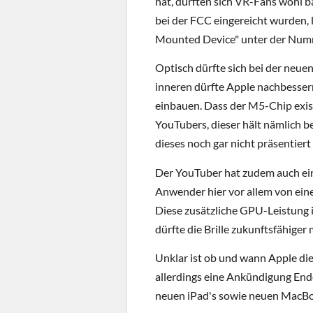
hat, dürften sich VR-Fans wohl ba
bei der FCC eingereicht wurden, 
Mounted Device" unter der Numme
Optisch dürfte sich bei der neue
inneren dürfte Apple nachbesse
einbauen. Dass der M5-Chip exist
YouTubers, dieser hält nämlich be
dieses noch gar nicht präsentiert 
Der YouTuber hat zudem auch ei
Anwender hier vor allem von eine
Diese zusätzliche GPU-Leistung 
dürfte die Brille zukunftsfähiger
Unklar ist ob und wann Apple die
allerdings eine Ankündigung En
neuen iPad's sowie neuen MacBo