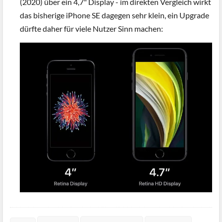
(2020) über ein 4,7" Display - im direkten Vergleich wirkt
das bisherige iPhone SE dagegen sehr klein, ein Upgrade
dürfte daher für viele Nutzer Sinn machen: