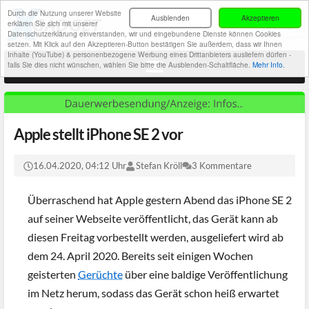
Durch die Nutzung unserer Website
Ausblenden
Akzeptieren
erklären Sie sich mit unserer
Datenschutzerklärung einverstanden, wir und eingebundene Dienste können Cookies
setzen. Mit Klick auf den Akzeptieren-Button bestätigen Sie außerdem, dass wir Ihnen
Inhalte (YouTube) & personenbezogene Werbung eines Drittanbieters ausliefern dürfen -
falls Sie dies nicht wünschen, wählen Sie bitte die Ausblenden-Schaltfläche.
Mehr Info.
Apple stellt iPhone SE 2 vor
16.04.2020, 04:12 Uhr
Stefan Kröll
3 Kommentare
Überraschend hat Apple gestern Abend das iPhone SE 2
auf seiner Webseite veröffentlicht, das Gerät kann ab
diesen Freitag vorbestellt werden, ausgeliefert wird ab
dem 24. April 2020. Bereits seit einigen Wochen
geisterten
Gerüchte
über eine baldige Veröffentlichung
im Netz herum, sodass das Gerät schon heiß erwartet