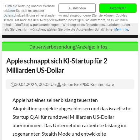
Durch die Nutzung unserer Website
Ausblenden
Akzeptieren
erklären Sie sich mit unserer
Datenschutzerklärung einverstanden, wir und eingebundene Dienste können Cookies
setzen. Mit Klick auf den Akzeptieren-Button bestätigen Sie außerdem, dass wir Ihnen
Inhalte (YouTube) & personenbezogene Werbung eines Drittanbieters ausliefern dürfen -
falls Sie dies nicht wünschen, wählen Sie bitte die Ausblenden-Schaltfläche.
Mehr Info.
Apple schnappt sich KI-Startup für 2
Milliarden US-Dollar
30.01.2026, 00:03 Uhr
Stefan Kröll
0 Kommentare
Apple hat eines seiner bislang teuersten
Akquisitionsprojekte abgeschlossen und das israelische
Startup Q.AI für rund zwei Milliarden US-Dollar
übernommen. Das Unternehmen arbeitete bislang im
sogenannten Stealth Mode und entwickelte