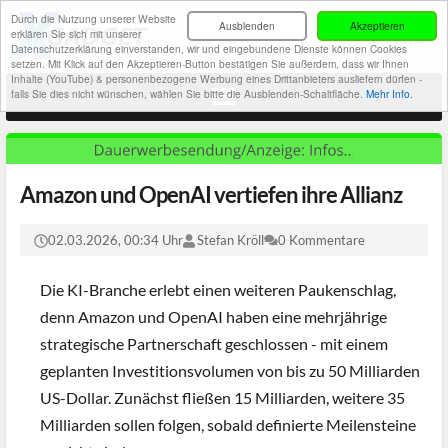
Durch die Nutzung unserer Website
Ausblenden
Akzeptieren
erklären Sie sich mit unserer
Datenschutzerklärung einverstanden, wir und eingebundene Dienste können Cookies
setzen. Mit Klick auf den Akzeptieren-Button bestätigen Sie außerdem, dass wir Ihnen
Inhalte (YouTube) & personenbezogene Werbung eines Drittanbieters ausliefern dürfen -
falls Sie dies nicht wünschen, wählen Sie bitte die Ausblenden-Schaltfläche.
Mehr Info.
Amazon und OpenAI vertiefen ihre Allianz
02.03.2026, 00:34 Uhr
Stefan Kröll
0 Kommentare
Die KI-Branche erlebt einen weiteren Paukenschlag,
denn Amazon und OpenAI haben eine mehrjährige
strategische Partnerschaft geschlossen - mit einem
geplanten Investitionsvolumen von bis zu 50 Milliarden
US-Dollar. Zunächst fließen 15 Milliarden, weitere 35
Milliarden sollen folgen, sobald definierte Meilensteine