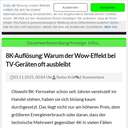
Durch die Nutzung unserer Website
Ausblenden
Akzeptieren
erklären Sie sich mit unserer
Datenschutzerklärung einverstanden, wir und eingebundene Dienste können Cookies
setzen. Mit Klick auf den Akzeptieren-Button bestätigen Sie außerdem, dass wir Ihnen
Inhalte (YouTube) & personenbezogene Werbung eines Drittanbieters ausliefern dürfen -
falls Sie dies nicht wünschen, wählen Sie bitte die Ausblenden-Schaltfläche.
Mehr Info.
8K-Auflösung: Warum der Wow-Effekt bei
TV-Geräten oft ausbleibt
03.11.2025, 00:04 Uhr
Stefan Kröll
2 Kommentare
Obwohl 8K-Fernseher schon seit Jahren vereinzelt im
Handel stehen, haben sie sich bislang kaum
durchgesetzt. Das liegt nicht nur am höheren Preis, dem
größeren Energieverbrauch oder daran, dass der
technische Mehrwert gegenüber 4K in vielen Fällen