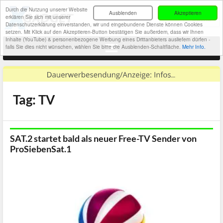
Durch die Nutzung unserer Website
Ausblenden
Akzeptieren
erklären Sie sich mit unserer
Datenschutzerklärung einverstanden, wir und eingebundene Dienste können Cookies
setzen. Mit Klick auf den Akzeptieren-Button bestätigen Sie außerdem, dass wir Ihnen
Inhalte (YouTube) & personenbezogene Werbung eines Drittanbieters ausliefern dürfen -
falls Sie dies nicht wünschen, wählen Sie bitte die Ausblenden-Schaltfläche.
Mehr Info.
Tag: TV
SAT.2 startet bald als neuer Free-TV Sender von
ProSiebenSat.1