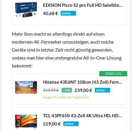
EDISION Picco S2 pro Full HD Satelliten Receiver FTA, (DVB-S2 | ARD & ZDF SD Abschaltung tauglich) Unicable tauglich, 2in1 RCU, WiFi, HDTV, HDMI, S/PDIF, IR, Vorinstallierte deutsche Programmliste
40,68 €
Mehr Sinn macht es allerdings direkt auf einen
modernen 4K-Fernseher umzusteigen, auch solche
Geräte sind in letzter Zeit recht günstig geworden,
sodass man hier eine umfangreiche All-in-One-Lösung
bekommt:
SPARE 11%
Hisense 43E6NT 108cm (43 Zoll) Fernseher, 4K UHD Smart TV, Precision Colour, HDR, Dolby Vision, 60Hz, Triple Tuner DVB-C/S/S2/T/T2, WiFi, HDMI 2.1, Bluetooth, Alexa Built-in, Schwarz, [2024]
239,00 €
269,99 €
-11%
Eingeschränkte Verfügbarkeit
TCL 43PF650 43-Zoll 4K Ultra HD, HDR TV, Smart LED Fire TV (Dolby Vision, Dolby Atmos, DTS, HDR 10, Alexa integriert, Airplay2, Miracast)
229,00 €