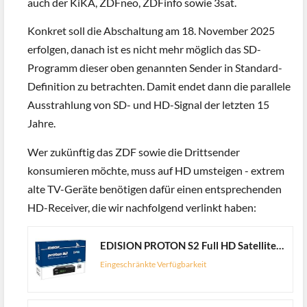
auch der KiKA, ZDFneo, ZDFinfo sowie 3sat.
Konkret soll die Abschaltung am 18. November 2025
erfolgen, danach ist es nicht mehr möglich das SD-
Programm dieser oben genannten Sender in Standard-
Definition zu betrachten. Damit endet dann die parallele
Ausstrahlung von SD- und HD-Signal der letzten 15
Jahre.
Wer zukünftig das ZDF sowie die Drittsender
konsumieren möchte, muss auf HD umsteigen - extrem
alte TV-Geräte benötigen dafür einen entsprechenden
HD-Receiver, die wir nachfolgend verlinkt haben:
EDISION PROTON S2 Full HD Satelliten Receiver FTA, (DVB-S2 | ARD & ZDF SD Abschaltung tauglich) Unicable tauglich, 2in1 Fernbedienung, HDTV, HDMI, SCART, S/PDIF, Vorinstallierte deutsche Programmliste
Eingeschränkte Verfügbarkeit