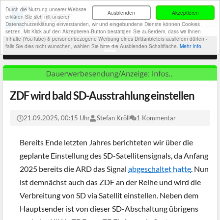
Durch die Nutzung unserer Website
Ausblenden
Akzeptieren
erklären Sie sich mit unserer
Datenschutzerklärung einverstanden, wir und eingebundene Dienste können Cookies
setzen. Mit Klick auf den Akzeptieren-Button bestätigen Sie außerdem, dass wir Ihnen
Inhalte (YouTube) & personenbezogene Werbung eines Drittanbieters ausliefern dürfen -
falls Sie dies nicht wünschen, wählen Sie bitte die Ausblenden-Schaltfläche.
Mehr Info.
ZDF wird bald SD-Ausstrahlung einstellen
21.09.2025, 00:15 Uhr
Stefan Kröll
1 Kommentar
Bereits Ende letzten Jahres berichteten wir über die
geplante Einstellung des SD-Satellitensignals, da Anfang
2025 bereits die ARD das Signal
abgeschaltet hatte
. Nun
ist demnächst auch das ZDF an der Reihe und wird die
Verbreitung von SD via Satellit einstellen. Neben dem
Hauptsender ist von dieser SD-Abschaltung übrigens