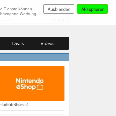
ne Dienste können
Ausblenden
Akzeptieren
onenbezogene Werbung
.
Deals
Videos
mbolbild: Nintendo)