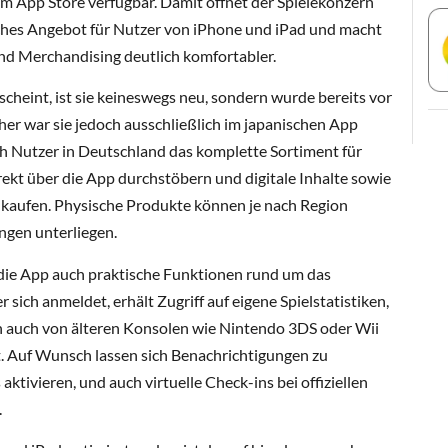
m App Store verfügbar. Damit öffnet der Spielekonzern
liches Angebot für Nutzer von iPhone und iPad und macht
und Merchandising deutlich komfortabler.
scheint, ist sie keineswegs neu, sondern wurde bereits vor
sher war sie jedoch ausschließlich im japanischen App
ch Nutzer in Deutschland das komplette Sortiment für
ekt über die App durchstöbern und digitale Inhalte sowie
t kaufen. Physische Produkte können je nach Region
ngen unterliegen.
die App auch praktische Funktionen rund um das
ich anmeldet, erhält Zugriff auf eigene Spielstatistiken,
rn auch von älteren Konsolen wie Nintendo 3DS oder Wii
t. Auf Wunsch lassen sich Benachrichtigungen zu
ktivieren, und auch virtuelle Check-ins bei offiziellen
.