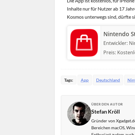
Die App ist kostenlos, für iPhon
Inhalte nur für Nutzer ab 17 Jahr
Kosmos unterwegs sind, dürfte si
Nintendo S
Entwickler:
Ni
Preis:
Kostenl
Tags:
App
Deutschland
Nin
ÜBER DEN AUTOR
Stefan Kröll
Gründer von Xgadget.de
Bereichen macOS, Wind
Enthusiast zudem auch s