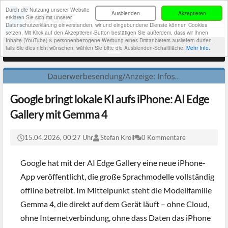
Durch die Nutzung unserer Website
Ausblenden
Akzeptieren
erklären Sie sich mit unserer
Datenschutzerklärung einverstanden, wir und eingebundene Dienste können Cookies
setzen. Mit Klick auf den Akzeptieren-Button bestätigen Sie außerdem, dass wir Ihnen
Inhalte (YouTube) & personenbezogene Werbung eines Drittanbieters ausliefern dürfen -
falls Sie dies nicht wünschen, wählen Sie bitte die Ausblenden-Schaltfläche.
Mehr Info.
Google bringt lokale KI aufs iPhone: AI Edge
Gallery mit Gemma 4
15.04.2026, 00:27 Uhr
Stefan Kröll
0 Kommentare
Google hat mit der AI Edge Gallery eine neue iPhone-
App veröffentlicht, die große Sprachmodelle vollständig
offline betreibt. Im Mittelpunkt steht die Modellfamilie
Gemma 4, die direkt auf dem Gerät läuft – ohne Cloud,
ohne Internetverbindung, ohne dass Daten das iPhone