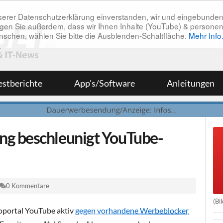
unserer Datenschutzerklärung einverstanden, wir und eingebunde
tätigen Sie außerdem, dass wir Ihnen Inhalte (YouTube) & pers
 wünschen, wählen Sie bitte die Ausblenden-Schaltfläche.
Mehr Info
estberichte
App's/Software
Anleitungen
g beschleunigt YouTube-
0 Kommentare
(Bi
eoportal YouTube aktiv
gegen vorhandene Werbeblocker