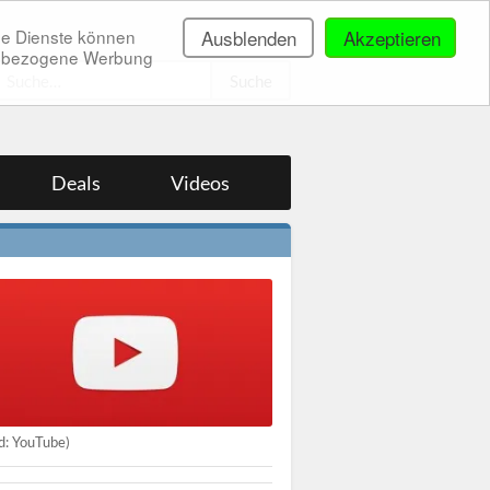
ne Dienste können
Ausblenden
Akzeptieren
onenbezogene Werbung
.
Deals
Videos
ld: YouTube)