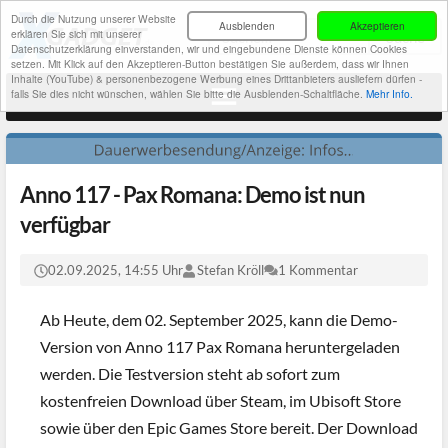
Durch die Nutzung unserer Website
Ausblenden
Akzeptieren
erklären Sie sich mit unserer
Datenschutzerklärung einverstanden, wir und eingebundene Dienste können Cookies
setzen. Mit Klick auf den Akzeptieren-Button bestätigen Sie außerdem, dass wir Ihnen
Inhalte (YouTube) & personenbezogene Werbung eines Drittanbieters ausliefern dürfen -
falls Sie dies nicht wünschen, wählen Sie bitte die Ausblenden-Schaltfläche.
Mehr Info.
Anno 117 - Pax Romana: Demo ist nun
verfügbar
02.09.2025, 14:55 Uhr
Stefan Kröll
1 Kommentar
Ab Heute, dem 02. September 2025, kann die Demo-
Version von Anno 117 Pax Romana heruntergeladen
werden. Die Testversion steht ab sofort zum
kostenfreien Download über Steam, im Ubisoft Store
sowie über den Epic Games Store bereit. Der Download