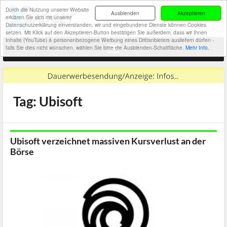
Durch die Nutzung unserer Website
Ausblenden
Akzeptieren
erklären Sie sich mit unserer
Datenschutzerklärung einverstanden, wir und eingebundene Dienste können Cookies
setzen. Mit Klick auf den Akzeptieren-Button bestätigen Sie außerdem, dass wir Ihnen
Inhalte (YouTube) & personenbezogene Werbung eines Drittanbieters ausliefern dürfen -
falls Sie dies nicht wünschen, wählen Sie bitte die Ausblenden-Schaltfläche.
Mehr Info.
Tag: Ubisoft
Ubisoft verzeichnet massiven Kursverlust an der
Börse