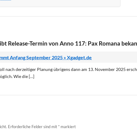
gibt Release-Termin von Anno 117: Pax Romana bekan
mmt Anfang September 2025 » Xgadget.de
soll nach derzeitiger Planung übrigens dann am 13. November 2025 ersch
glich. Wie die […]
icht.
Erforderliche Felder sind mit
*
markiert