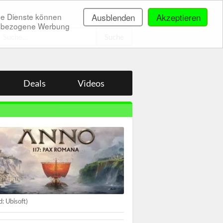
ne Dienste können
Ausblenden
Akzeptieren
onenbezogene Werbung
.
Deals
Videos
ld: Ubisoft)