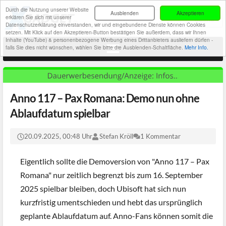
Durch die Nutzung unserer Website
Ausblenden
Akzeptieren
erklären Sie sich mit unserer
Datenschutzerklärung einverstanden, wir und eingebundene Dienste können Cookies
setzen. Mit Klick auf den Akzeptieren-Button bestätigen Sie außerdem, dass wir Ihnen
Inhalte (YouTube) & personenbezogene Werbung eines Drittanbieters ausliefern dürfen -
falls Sie dies nicht wünschen, wählen Sie bitte die Ausblenden-Schaltfläche.
Mehr Info.
Anno 117 – Pax Romana: Demo nun ohne
Ablaufdatum spielbar
20.09.2025, 00:48 Uhr
Stefan Kröll
1 Kommentar
Eigentlich sollte die Demoversion von "Anno 117 – Pax
Romana" nur zeitlich begrenzt bis zum 16. September
2025 spielbar bleiben, doch Ubisoft hat sich nun
kurzfristig umentschieden und hebt das ursprünglich
geplante Ablaufdatum auf. Anno-Fans können somit die