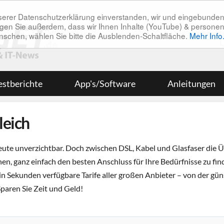
unserer Datenschutzerklärung einverstanden, wir und eingebunde
tätigen Sie außerdem, dass wir Ihnen Inhalte (YouTube) & pers
 wünschen, wählen Sie bitte die Ausblenden-Schaltfläche.
Mehr Info
estberichte
App's/Software
Anleitungen
leich
heute unverzichtbar. Doch zwischen DSL, Kabel und Glasfaser die Üb
Ihnen, ganz einfach den besten Anschluss für Ihre Bedürfnisse zu fin
 in Sekunden verfügbare Tarife aller großen Anbieter – von der gü
Sparen Sie Zeit und Geld!