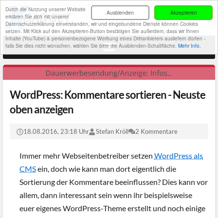
Durch die Nutzung unserer Website
Ausblenden
Akzeptieren
erklären Sie sich mit unserer
Datenschutzerklärung einverstanden, wir und eingebundene Dienste können Cookies
setzen. Mit Klick auf den Akzeptieren-Button bestätigen Sie außerdem, dass wir Ihnen
Inhalte (YouTube) & personenbezogene Werbung eines Drittanbieters ausliefern dürfen -
falls Sie dies nicht wünschen, wählen Sie bitte die Ausblenden-Schaltfläche.
Mehr Info.
WordPress: Kommentare sortieren - Neuste
oben anzeigen
18.08.2016, 23:18 Uhr
Stefan Kröll
2 Kommentare
Immer mehr Webseitenbetreiber setzen
WordPress als
CMS
ein, doch wie kann man dort eigentlich die
Sortierung der Kommentare beeinflussen? Dies kann vor
allem, dann interessant sein wenn ihr beispielsweise
euer eigenes WordPress-Theme erstellt und noch einige