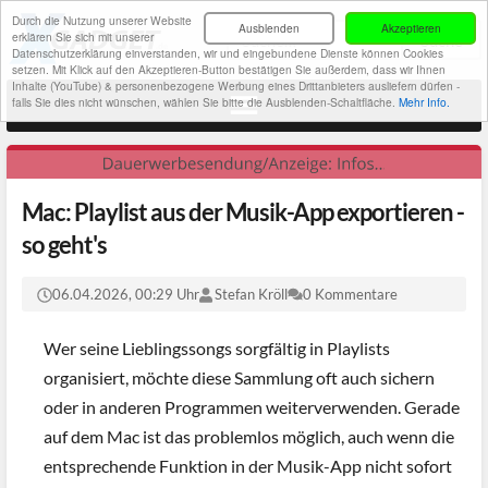
Durch die Nutzung unserer Website
Ausblenden
Akzeptieren
erklären Sie sich mit unserer
Datenschutzerklärung einverstanden, wir und eingebundene Dienste können Cookies
setzen. Mit Klick auf den Akzeptieren-Button bestätigen Sie außerdem, dass wir Ihnen
Inhalte (YouTube) & personenbezogene Werbung eines Drittanbieters ausliefern dürfen -
falls Sie dies nicht wünschen, wählen Sie bitte die Ausblenden-Schaltfläche.
Mehr Info.
Mac: Playlist aus der Musik-App exportieren -
so geht's
06.04.2026, 00:29 Uhr
Stefan Kröll
0 Kommentare
Wer seine Lieblingssongs sorgfältig in Playlists
organisiert, möchte diese Sammlung oft auch sichern
oder in anderen Programmen weiterverwenden. Gerade
auf dem Mac ist das problemlos möglich, auch wenn die
entsprechende Funktion in der Musik-App nicht sofort