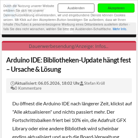
Durch die Nutzung unserer Website
Ausblenden
Akzeptieren
erklären Sie sich mit unserer
Datenschutzerklärung einverstanden, wir und eingebundene Dienste können Cookies
setzen. Mit Klick auf den Akzeptieren-Button bestätigen Sie außerdem, dass wir Ihnen
Inhalte (YouTube) & personenbezogene Werbung eines Drittanbieters ausliefern dürfen -
falls Sie dies nicht wünschen, wählen Sie bitte die Ausblenden-Schaltfläche.
Mehr Info.
Arduino IDE: Bibliotheken-Update hängt fest
– Ursache & Lösung
Aktualisiert:
06.05.2026, 18:02 Uhr
Stefan Kröll
0 Kommentare
Du öffnest die Arduino IDE nach längerer Zeit, klickst auf
"Alle aktualisieren" und nichts passiert mehr. Der
Fortschrittsbalken friert bei 10% ein, die Adafruit GFX
Library oder eine andere Bibliothek wird scheinbar
endlos aktualisiert und auch die Board-Verwaltung