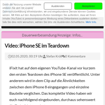
Durch die Nutzung unserer Website
Ausblenden
Akzeptieren
erklären Sie sich mit unserer
Datenschutzerklärung einverstanden, wir und eingebundene Dienste können Cookies
setzen. Mit Klick auf den Akzeptieren-Button bestätigen Sie außerdem, dass wir Ihnen
Inhalte (YouTube) & personenbezogene Werbung eines Drittanbieters ausliefern dürfen -
falls Sie dies nicht wünschen, wählen Sie bitte die Ausblenden-Schaltfläche.
Mehr Info.
Video: iPhone SE im Teardown
02.05.2020, 00:19 Uhr
Stefan Kröll
0 Kommentare
iFixit hat auf dem eigenen YouTube-Kanal vor kurzem
den ersten Teardown des iPhone SE veröffentlicht. Unter
anderem wird in dem Clip auf die Ähnlichkeiten
zwischen dem iPhone 8 eingegangen und einzelne
Bauteile verglichen. Das komplette Video haben wir
euch nachfolgend eingebunden, durchaus sehenswert