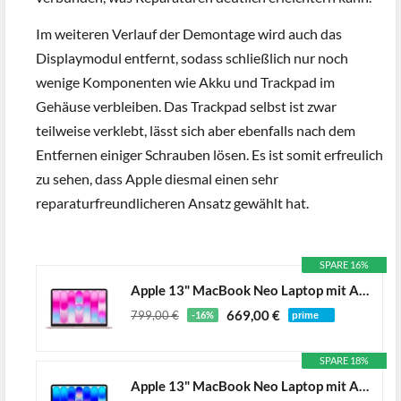
Im weiteren Verlauf der Demontage wird auch das
Displaymodul entfernt, sodass schließlich nur noch
wenige Komponenten wie Akku und Trackpad im
Gehäuse verbleiben. Das Trackpad selbst ist zwar
teilweise verklebt, lässt sich aber ebenfalls nach dem
Entfernen einiger Schrauben lösen. Es ist somit erfreulich
zu sehen, dass Apple diesmal einen sehr
reparaturfreundlicheren Ansatz gewählt hat.
SPARE 16%
Apple 13" MacBook Neo Laptop mit A18 Pro Chip: Entwickelt für KI und Apple Intelligence, Liquid Retina Display, 8 GB gemeinsamem Arbeitsspeicher, 256 GB SSD Speicher, 1080p FaceTime HD Kamera; Rosa
669,00 €
799,00 €
-16%
SPARE 18%
Apple 13" MacBook Neo Laptop mit A18 Pro Chip: Entwickelt für KI und Apple Intelligence, Liquid Retina Display, 8 GB gemeinsamem Arbeitsspeicher, 512 GB SSD Speicher, Touch ID; Indigo