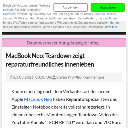
Durch die Nutzung unserer Website
Ausblenden
Akzeptieren
erklären Sie sich mit unserer
Datenschutzerklärung einverstanden, wir und eingebundene Dienste können Cookies
setzen. Mit Klick auf den Akzeptieren-Button bestätigen Sie außerdem, dass wir Ihnen
Inhalte (YouTube) & personenbezogene Werbung eines Drittanbieters ausliefern dürfen -
falls Sie dies nicht wünschen, wählen Sie bitte die Ausblenden-Schaltfläche.
Mehr Info.
MacBook Neo: Teardown zeigt
reparaturfreundliches Innenleben
13.03.2026, 00:35 Uhr
Stefan Kröll
0 Kommentare
Kaum einen Tag nach dem Verkaufsstart des neuen
Apple
MacBook Neo
haben Reparaturspezialisten das
Einsteiger-Notebook bereits vollständig zerlegt. In
einem rund sechs Minuten langen Teardown-Video des
YouTube-Kanals "TECH RE-NU" wird das rund 700 Euro