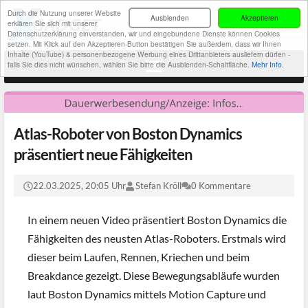
Durch die Nutzung unserer Website
Ausblenden
Akzeptieren
erklären Sie sich mit unserer
Datenschutzerklärung einverstanden, wir und eingebundene Dienste können Cookies
setzen. Mit Klick auf den Akzeptieren-Button bestätigen Sie außerdem, dass wir Ihnen
Inhalte (YouTube) & personenbezogene Werbung eines Drittanbieters ausliefern dürfen -
falls Sie dies nicht wünschen, wählen Sie bitte die Ausblenden-Schaltfläche.
Mehr Info.
Atlas-Roboter von Boston Dynamics
präsentiert neue Fähigkeiten
22.03.2025, 20:05 Uhr
Stefan Kröll
0 Kommentare
In einem neuen Video präsentiert Boston Dynamics die
Fähigkeiten des neusten Atlas-Roboters. Erstmals wird
dieser beim Laufen, Rennen, Kriechen und beim
Breakdance gezeigt. Diese Bewegungsabläufe wurden
laut Boston Dynamics mittels Motion Capture und