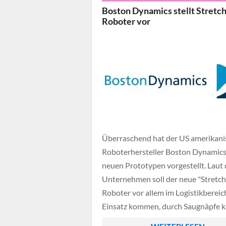
Fehlversuche präsentiert - der Atlas
Boston Dynamics stellt Stretc
Roboter ist also längst noch […]
Roboter vor
Überraschend hat der US amerikani
Roboterhersteller Boston Dynamics
neuen Prototypen vorgestellt. Laut
Unternehmen soll der neue "Stretch
Roboter vor allem im Logistikberei
Einsatz kommen, durch Saugnäpfe 
dieser Pakete von A nach B beförder