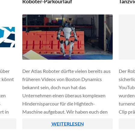
Roboter-Parkourlauf
Tanzvi
und bietet nun Zubehör […]
sondern
 über
Der Atlas Roboter dürfte vielen bereits aus
Der Rob
t könnt
früheren Videos von Boston Dynamics
sicherli
bekannt sein, doch nun hat das
YouTube
xen
Unternehmen einen überaus komplexen
wurden 
S
Hindernisparcour für die Hightech-
turnend
t in
Maschine aufgebaut. Wir haben euch den
Clip pr
Blick
Clip nachfolgend verlinkt, auf YouTube hat
tanzend
WEITERLESEN
h einige
das Video mittlerweile fast eine Million
auch de