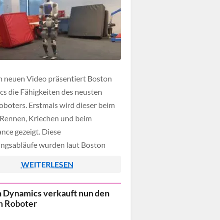
m neuen Video präsentiert Boston
s die Fähigkeiten des neusten
oboters. Erstmals wird dieser beim
 Rennen, Kriechen und beim
nce gezeigt. Diese
gsabläufe wurden laut Boston
s mittels Motion Capture und
WEITERLESEN
cement Training in den Roboter
rammiert - dies erfolgte in
 Dynamics verkauft nun den
narbeit mit dem Robotics and AI
h Roboter
e (RAI Institute). Im folgenden