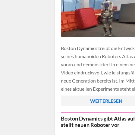
Boston Dynamics treibt die Entwic
seines humanoiden Roboters Atlas 
voran und demonstriert in einem n
Video eindrucksvoll, wie leistungsfä
neue Generation bereits ist. Im Mit
eines aktuellen Experiments steht e
ungewöhnlicher Test. Atlas kann nä
WEITERLESEN
nun auch selbstständig einen schw
Kühlschrank bewegen und nutzt da
Boston Dynamics gibt Atlas au
nicht nur seine Hände, sondern den
stellt neuen Roboter vor
gesamten […]