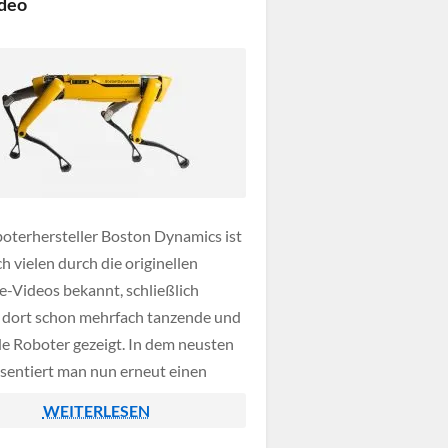
deo
 vielmehr […]
oterhersteller Boston Dynamics ist
ch vielen durch die originellen
-Videos bekannt, schließlich
dort schon mehrfach tanzende und
e Roboter gezeigt. In dem neusten
äsentiert man nun erneut einen
en Spot-Roboter, doch diesmal ist
WEITERLESEN
r optional erhältliche Roboterarm