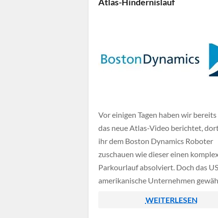
Atlas-Hindernislauf
Vor einigen Tagen haben wir bereits
das neue Atlas-Video berichtet, dor
ihr dem Boston Dynamics Roboter
zuschauen wie dieser einen komple
Parkourlauf absolviert. Doch das U
amerikanische Unternehmen gewähr
einem weiteren Clip nun auch einen 
WEITERLESEN
hinter die Kulissen, dort werden auc