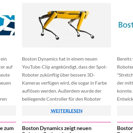
haben [
ein
Boston Dynamics hat in einem neuen
Bereits 
er auf
YouTube-Clip angekündigt, dass der Spot-
Robote
heute
Roboter zukünftig über bessere 3D-
"Stretc
 neuen
Kameras verfügen wird, die sogar in Farbe
der mit
auflösen werden. Außerdem wurde der
konnte.
oren
beiliegende Controller für den Roboter
Entwick
draulik
ersetzt und setzt nun auf ein Samsung-
nun abg
WEITERLESEN
Tablet mit optionaler Joystick-Halterung.
den Str
Auch bezüglich der Funk-Anbindung hat
selbst 
de zum
Boston Dynamics zeigt neuen
Boston
sich Boston Dynamics Gedanken gemacht
dürften