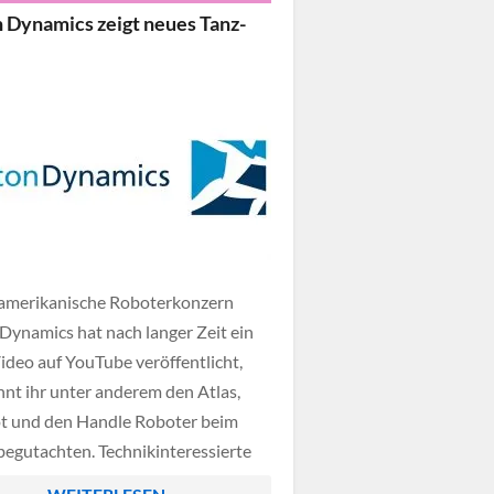
t. Im folgenden Abschnitt haben wir
 Dynamics zeigt neues Tanz-
 Video verlinkt, für alle
fans sicherlich […]
amerikanische Roboterkonzern
Dynamics hat nach langer Zeit ein
ideo auf YouTube veröffentlicht,
nnt ihr unter anderem den Atlas,
t und den Handle Roboter beim
begutachten. Technikinteressierte
 durchaus mal einen Blick auf den