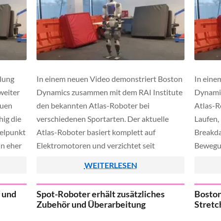
klung
In einem neuen Video demonstriert Boston
In eine
weiter
Dynamics zusammen mit dem RAI Institute
Dynamic
euen
den bekannten Atlas-Roboter bei
Atlas-R
hig die
verschiedenen Sportarten. Der aktuelle
Laufen,
telpunkt
Atlas-Roboter basiert komplett auf
Breakda
in eher
Elektromotoren und verzichtet seit
Bewegun
mlich
Frühjahr 2024 vollständig auf
Dynamic
WEITERLESEN
eren
herkömmliche Hydraulik, sodass dieser nun
Reinfor
bei
deutlich kleiner und kompakter gebaut
einprog
f und
Spot-Roboter erhält zusätzliches
Boston
werden kann.
Zusamme
Zubehör und Überarbeitung
Stretc
Institut