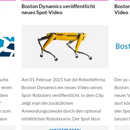
-
Aufrufe und dürfte für allem für technisch
montier
h
Boston Dynamics veröffentlicht
Boston
Interessierte sehr ansprechen:
euch das
neues Spot-Video
Video
Roboter
sche
Am 01. Februar 2021 hat die Robotikfirma
Der us-
 einen
Boston Dynamics ein neues Video seines
Boston 
 dem
Spot-Roboters veröffentlicht. In dem Clip
neues V
"
zeigt man die zusätzlichen
dort kö
ch zum
Anwendungszwecke durch den optional
den Spo
kann
erhältlichen Roboterarm. Der Spot lässt
tanzen 
n, im
sich im Gegensatz zu den anderen Modellen
sollten