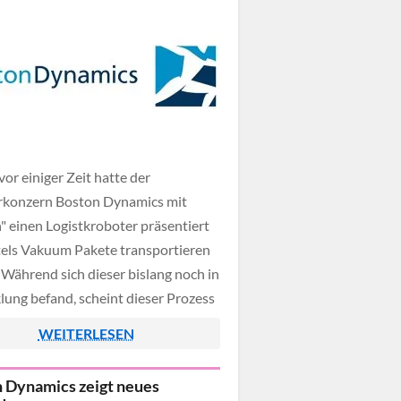
…]
vor einiger Zeit hatte der
rkonzern Boston Dynamics mit
h" einen Logistkroboter präsentiert
tels Vakuum Pakete transportieren
 Während sich dieser bislang noch in
lung befand, scheint dieser Prozess
eschlossen zu sein und man kann
WEITERLESEN
etch-Roboter nun auch für sich
erwerben. Potentielle Zielgruppe
 Dynamics zeigt neues
 eher keine Privatpersonen sein,