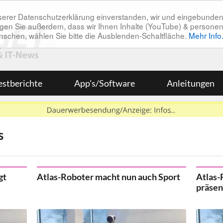
unserer Datenschutzerklärung einverstanden, wir und eingebunde
tätigen Sie außerdem, dass wir Ihnen Inhalte (YouTube) & pers
 wünschen, wählen Sie bitte die Ausblenden-Schaltfläche.
Mehr Info
estberichte
App's/Software
Anleitungen
s
gt
Atlas-Roboter macht nun auch Sport
Atlas-
präsen